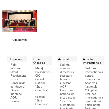
Alte activitati
Despre noi
Luna
Activitati
Activitati
Olimpica
internationale
Rol si
Sedinta
misiune
Mesajul
anuala cu
Sesiunea
Statut
Presedintelui
directorii si
internationala
Regulament
CIO
secretarii
pentru
Istoric
Crosul
filialelor
directori de
Consiliul de
National
judetene
Academii
conducere
"Ziua
AOR
Nationale
Filiale
Olimpica"
Concursul
Olimpice
judetene
national de
Sesiunea
Crosuri
AOR
arte plastice
internationala
"Ziua
Contact
"Jocurile
pentru tineri
Olimpica"
Olimpice in
participanti
imaginatia
Sesiunea