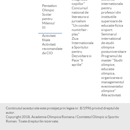
copiilor"
internationala
Pentatlon
Concursul
pentru
Olimpic
national de
profesori din
Scolar
literatura si
institutiile
pentru
jurnalism
superioare de
Mileniul
"Un condei
educatie fizica
III
numit fair-
si sport
play"
Seminarul
Activitati
Ziua
international
filiale
Internationala
de studii
Activitati
a Sportului
olimpice
recomandate
pentru
postuniversitare
de CIO
Dezvoltare si
Programul de
Pace "6
master "Studii
aprilie"
olimpice,
educatie
olimpica,
organizarea si
managementul
evenimentelor
olimpice"
Alte activitati
Continutul acestui site este protejat prin legea nr. 8/1996 privind dreptul de
autor.
Copyright 2018, Academia Olimpica Romana / Comitetul Olimpic si Sportiv
Roman. Toate drepturile rezervate.